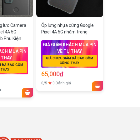
g lực Camera
Ốp lưng nhựa cứng Google
el 4A 5G
Pixel 4A 5G nhám trong
b Phụ Kiện
GIÁ GIẢM KHÁCH MUA PIN
ÁCH MUA PIN
VỀ TỰ THAY
 THAY
GIÁ CHƯA GIẢM ĐÃ BAO GỒM
CÔNG THAY
M ĐÃ BAO GỒM
 THAY
65,000₫
0/5
0 Đánh giá
á