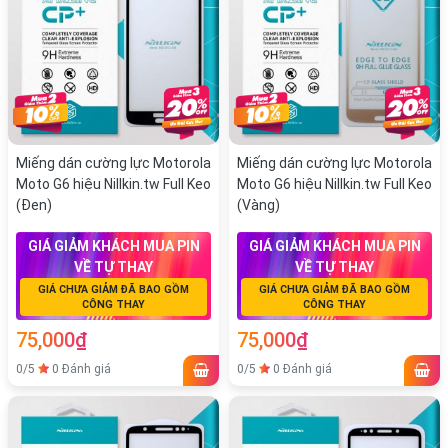
Miếng dán cường lực Motorola
Miếng dán cường lực Motorola
Moto G6 hiệu Nillkin.tw Full Keo
Moto G6 hiệu Nillkin.tw Full Keo
(Đen)
(Vàng)
GIÁ GIẢM KHÁCH MUA PIN
GIÁ GIẢM KHÁCH MUA PIN
VỀ TỰ THAY
VỀ TỰ THAY
GIÁ CHƯA GIẢM ĐÃ BAO GỒM
GIÁ CHƯA GIẢM ĐÃ BAO GỒM
CÔNG THAY
CÔNG THAY
75,000₫
75,000₫
0/5
0 Đánh giá
0/5
0 Đánh giá