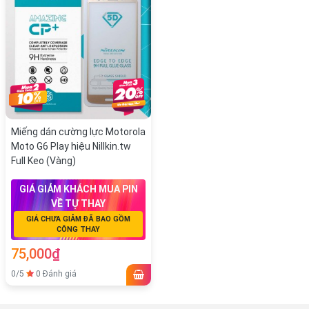
Miếng dán cường lực Motorola
Moto G6 Play hiệu Nillkin.tw
Full Keo (Vàng)
GIÁ GIẢM KHÁCH MUA PIN
VỀ TỰ THAY
GIÁ CHƯA GIẢM ĐÃ BAO GỒM
CÔNG THAY
75,000₫
0/5
0 Đánh giá