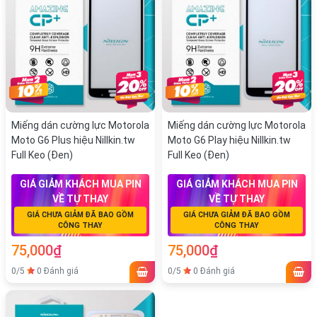
Miếng dán cường lực Motorola
Miếng dán cường lực Motorola
Moto G6 Plus hiệu Nillkin.tw
Moto G6 Play hiệu Nillkin.tw
Full Keo (Đen)
Full Keo (Đen)
GIÁ GIẢM KHÁCH MUA PIN
GIÁ GIẢM KHÁCH MUA PIN
VỀ TỰ THAY
VỀ TỰ THAY
GIÁ CHƯA GIẢM ĐÃ BAO GỒM
GIÁ CHƯA GIẢM ĐÃ BAO GỒM
CÔNG THAY
CÔNG THAY
75,000₫
75,000₫
0/5
0 Đánh giá
0/5
0 Đánh giá