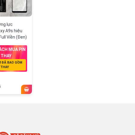
ng lực
xy A9s hiệu
ull Viền (Đen)
ÁCH MUA PIN
 THAY
M ĐÃ BAO GỒM
 THAY
á