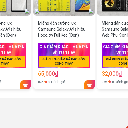
ờng lực
Miếng dán cường lực
Miếng dán cườ
xy A9s hiệu
Samsung Galaxy A9s hiệu
Samsung Gala
iền (Đen)
Hoco.tw Full Keo (Đen)
Web Phụ Kiện F
ÁCH MUA PIN
GIÁ GIẢM KHÁCH MUA PIN
GIÁ GIẢM KH
 THAY
VỀ TỰ THAY
VỀ TỰ
M ĐÃ BAO GỒM
GIÁ CHƯA GIẢM ĐÃ BAO GỒM
GIÁ CHƯA GIẢ
 THAY
CÔNG THAY
CÔNG
65,000₫
32,000₫
á
0/5
0 Đánh giá
0/5
0 Đánh gi