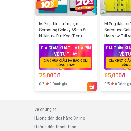
Miếng dán cường lực
Miếng dán cư
Samsung Galaxy A9s hiệu
Samsung Gala
Nillkin.tw Full Keo (Đen)
Hoco.tw Full V
GIÁ GIẢM KHÁCH MUA PIN
GIÁ GIẢM KH
VỀ TỰ THAY
VỀ TỰ
GIÁ CHƯA GIẢM ĐÃ BAO GỒM
GIÁ CHƯA GIẢ
CÔNG THAY
CÔNG
75,000₫
65,000₫
0/5
0 Đánh giá
0/5
0 Đánh gi
Về chúng tôi
Hướng dẫn đặt hàng Online
Hướng dẫn thanh toán