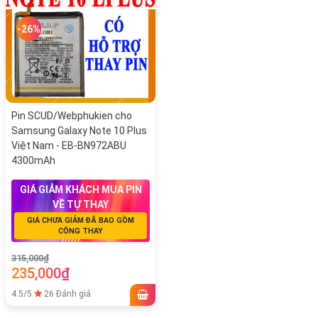
-26%
Pin SCUD/Webphukien cho
Samsung Galaxy Note 10 Plus
Việt Nam - EB-BN972ABU
4300mAh
GIÁ GIẢM KHÁCH MUA PIN
VỀ TỰ THAY
GIÁ CHƯA GIẢM ĐÃ BAO GỒM
CÔNG THAY
315,000₫
235,000₫
4.5/5
26 Đánh giá