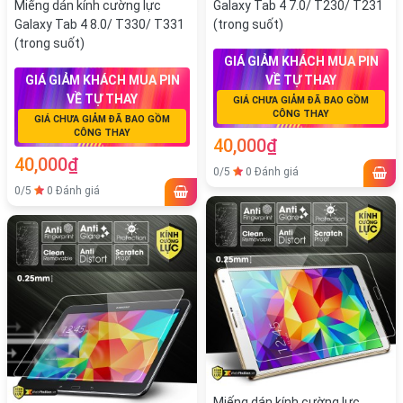
Miếng dán kính cường lực
Galaxy Tab 4 7.0/ T230/ T231
Galaxy Tab 4 8.0/ T330/ T331
(trong suốt)
(trong suốt)
GIÁ GIẢM KHÁCH MUA PIN
GIÁ GIẢM KHÁCH MUA PIN
VỀ TỰ THAY
VỀ TỰ THAY
GIÁ CHƯA GIẢM ĐÃ BAO GỒM
CÔNG THAY
GIÁ CHƯA GIẢM ĐÃ BAO GỒM
CÔNG THAY
40,000₫
40,000₫
0/5
0 Đánh giá
0/5
0 Đánh giá
Miếng dán kính cường lực