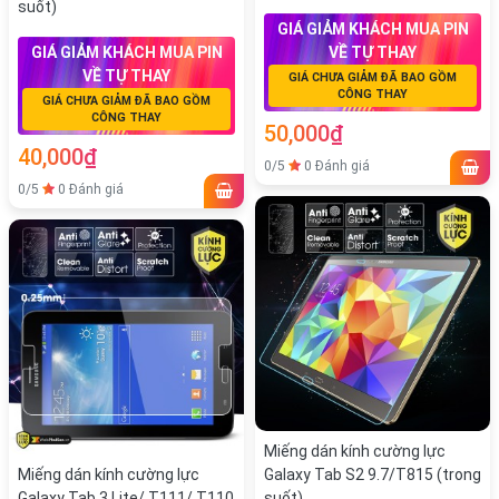
suốt)
GIÁ GIẢM KHÁCH MUA PIN
GIÁ GIẢM KHÁCH MUA PIN
VỀ TỰ THAY
VỀ TỰ THAY
GIÁ CHƯA GIẢM ĐÃ BAO GỒM
CÔNG THAY
GIÁ CHƯA GIẢM ĐÃ BAO GỒM
CÔNG THAY
50,000₫
40,000₫
0/5
0 Đánh giá
0/5
0 Đánh giá
Miếng dán kính cường lực
Miếng dán kính cường lực
Galaxy Tab S2 9.7/T815 (trong
Galaxy Tab 3 Lite/ T111/ T110
suốt)