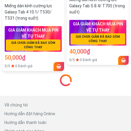
Miếng dán kính cường lực
Galaxy Tab S 8.4/ T705 (trong
Galaxy Tab 4 10.1/ T530/
suốt)
T531 (trong suốt)
GIÁ GIẢM KHÁCH MUA PIN
GIÁ GIẢM KHÁCH MUA PIN
VỀ TỰ THAY
VỀ TỰ THAY
GIÁ CHƯA GIẢM ĐÃ BAO GỒM
CÔNG THAY
GIÁ CHƯA GIẢM ĐÃ BAO GỒM
CÔNG THAY
40,000₫
50,000₫
0/5
0 Đánh giá
0/5
0 Đánh giá