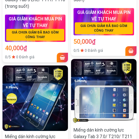
(trong suốt)
GIÁ GIẢM KHÁCH MUA PIN
GIÁ GIẢM KHÁCH MUA PIN
VỀ TỰ THAY
VỀ TỰ THAY
GIÁ CHƯA GIẢM ĐÃ BAO GỒM
CÔNG THAY
GIÁ CHƯA GIẢM ĐÃ BAO GỒM
CÔNG THAY
50,000₫
40,000₫
0/5
0 Đánh giá
0/5
0 Đánh giá
Miếng dán kính cường lực
Miếng dán kính cường lực
Galaxy Tab 3 7.0/ T210/ T211