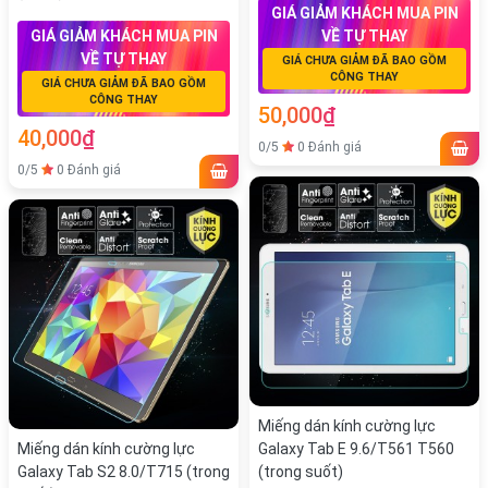
GIÁ GIẢM KHÁCH MUA PIN
GIÁ GIẢM KHÁCH MUA PIN
VỀ TỰ THAY
VỀ TỰ THAY
GIÁ CHƯA GIẢM ĐÃ BAO GỒM
CÔNG THAY
GIÁ CHƯA GIẢM ĐÃ BAO GỒM
CÔNG THAY
50,000₫
40,000₫
0/5
0 Đánh giá
0/5
0 Đánh giá
Miếng dán kính cường lực
Miếng dán kính cường lực
Galaxy Tab E 9.6/T561 T560
Galaxy Tab S2 8.0/T715 (trong
(trong suốt)