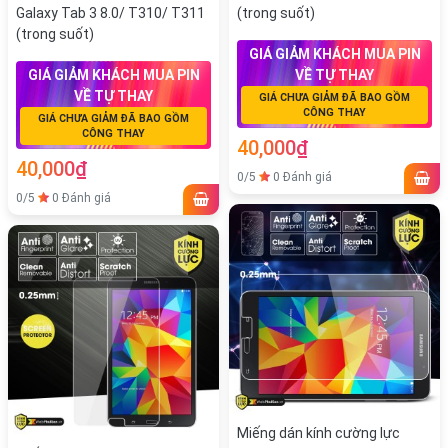
Galaxy Tab 3 8.0/ T310/ T311
(trong suốt)
(trong suốt)
GIÁ GIẢM KHÁCH MUA PIN
GIÁ GIẢM KHÁCH MUA PIN
VỀ TỰ THAY
VỀ TỰ THAY
GIÁ CHƯA GIẢM ĐÃ BAO GỒM
CÔNG THAY
GIÁ CHƯA GIẢM ĐÃ BAO GỒM
CÔNG THAY
40,000₫
40,000₫
0/5
0 Đánh giá
0/5
0 Đánh giá
Miếng dán kính cường lực