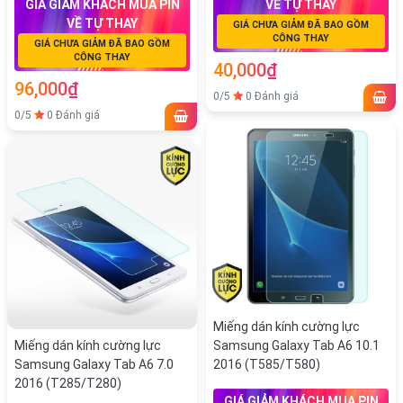
GIÁ GIẢM KHÁCH MUA PIN
VỀ TỰ THAY
VỀ TỰ THAY
GIÁ CHƯA GIẢM ĐÃ BAO GỒM
CÔNG THAY
GIÁ CHƯA GIẢM ĐÃ BAO GỒM
CÔNG THAY
40,000₫
96,000₫
0/5
0 Đánh giá
0/5
0 Đánh giá
Miếng dán kính cường lực
Miếng dán kính cường lực
Samsung Galaxy Tab A6 10.1
Samsung Galaxy Tab A6 7.0
2016 (T585/T580)
2016 (T285/T280)
GIÁ GIẢM KHÁCH MUA PIN