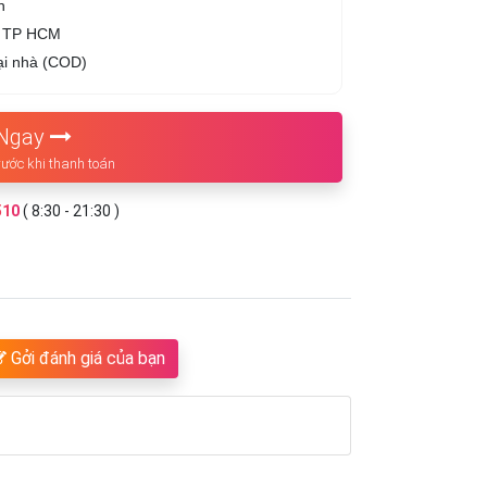
n
h TP HCM
ại nhà (COD)
Ngay
rước khi thanh toán
510
( 8:30 - 21:30 )
Gởi đánh giá của bạn