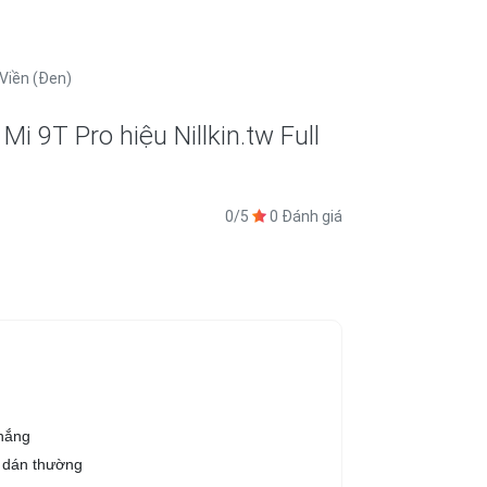
 Viền (Đen)
i 9T Pro hiệu Nillkin.tw Full
0/5
0 Đánh giá
 nắng
g dán thường