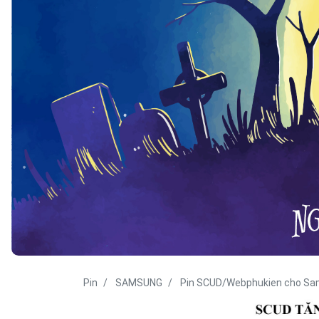
Pin
SAMSUNG
Pin SCUD/Webphukien cho S