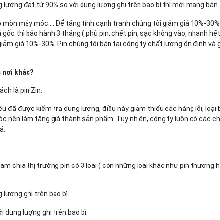
g lượng đạt từ 90% so với dung lượng ghi trên bao bì thì mới mang bán.
o mòn máy móc…. Để tăng tính cạnh tranh chúng tôi giảm giá 10%-30%, vớ
gốc thì bảo hành 3 tháng ( phù pin, chết pin, sạc không vào, nhanh hết 
m giá 10%-30%. Pin chúng tôi bán tại công ty chất lượng ổn định và g
c nơi khác?
ch là pin Zin.
ều đã được kiểm tra dung lượng, điều này giảm thiểu các hàng lỗi, loại 
óc nên làm tăng giá thành sản phẩm. Tuy nhiên, công ty luôn có các 
á.
ạm chia thị trường pin có 3 loại ( còn những loại khác như pin thương
 lượng ghi trên bao bì.
i dung lượng ghi trên bao bì.