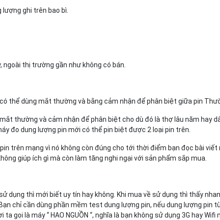
 lượng ghi trên bao bì.
, ngoài thị trường gần như không có bán.
 có thể dùng mắt thường và bằng cảm nhận để phân biệt giữa pin Thườ
ng mắt thường và cảm nhận để phân biệt cho dù đó là thợ lâu năm hay d
đo dung lượng pin mới có thể pin biệt được 2 loại pin trên.
n trên mạng vì nó không còn đúng cho tới thời điểm bạn đọc bài viết n
không giúp ích gì mà còn làm tăng nghi ngại với sản phẩm sắp mua.
 sử dụng thì mới biết uy tín hay không. Khi mua về sử dụng thì thấy nha
 Bạn chỉ cần dùng phần mềm test dung lượng pin, nếu dung lượng pin từ 
ười ta gọi là máy “ HAO NGUỒN “, nghĩa là bạn không sử dụng 3G hay Wifi 