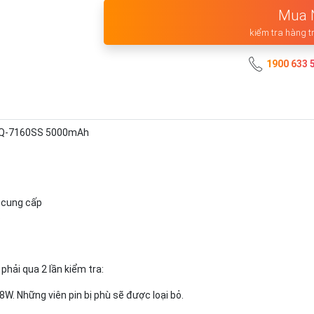
Mua 
kiểm tra hàng t
1900 633 
HQ-7160SS 5000mAh
d cung cấp
6
phải qua 2 lần kiểm tra:
8W. Những viên pin bị phù sẽ được loại bỏ.