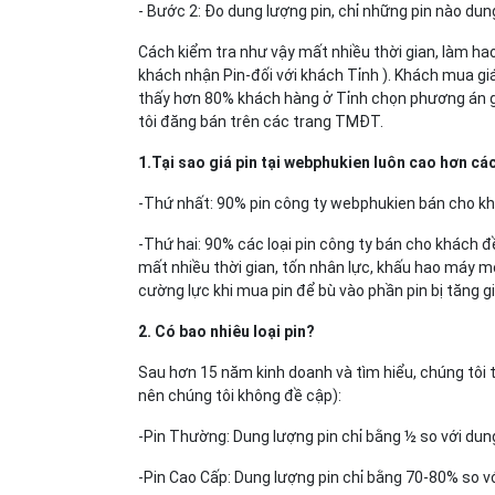
- Bước 2: Đo dung lượng pin, chỉ những pin nào dun
Cách kiểm tra như vậy mất nhiều thời gian, làm ha
khách nhận Pin-đối với khách Tỉnh ). Khách mua giá 
thấy hơn 80% khách hàng ở Tỉnh chọn phương án giả
tôi đăng bán trên các trang TMĐT.
1.Tại sao giá pin tại webphukien luôn cao hơn cá
-Thứ nhất: 90% pin công ty webphukien bán cho khá
-Thứ hai: 90% các loại pin công ty bán cho khách đ
mất nhiều thời gian, tốn nhân lực, khấu hao máy m
cường lực khi mua pin để bù vào phần pin bị tăng gi
2. Có bao nhiêu loại pin?
Sau hơn 15 năm kinh doanh và tìm hiểu, chúng tôi t
nên chúng tôi không đề cập):
-Pin Thường: Dung lượng pin chỉ bằng ½ so với dung
-Pin Cao Cấp: Dung lượng pin chỉ bằng 70-80% so vớ