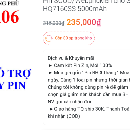
Pin SCUD/Webphukien cho 
HQ7160SS 5000mAh
235,000₫
315,000₫
Còn 80 sp trong kho
Dịch vụ & Khuyến mãi
► Cam kết Pin Zin, Mới 100%
► Mua giá gốc " Pin BH
3
tháng". Mua
ngày. Cùng 1 loại pin nhưng thời gian 
Chúng tôi không dùng pin rẻ để giảm 
chọn giá giảm nên khách cần mua BH 3
NV gọi xác nhận đơn.
►Giao hàng TQ ship 30K. Thanh Toán
khi nhận (COD)