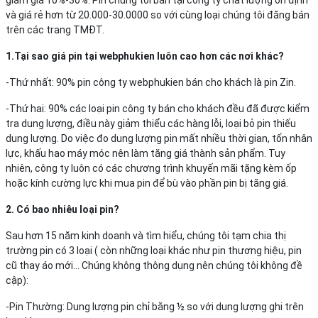
và giá rẻ hơn từ 20.000-30.0000 so với cùng loại chúng tôi đăng bán
trên các trang TMĐT.
1.Tại sao giá pin tại webphukien luôn cao hơn các nơi khác?
-Thứ nhất: 90% pin công ty webphukien bán cho khách là pin Zin.
-Thứ hai: 90% các loại pin công ty bán cho khách đều đã được kiểm
tra dung lượng, điều này giảm thiểu các hàng lỗi, loại bỏ pin thiếu
dung lượng. Do việc đo dung lượng pin mất nhiều thời gian, tốn nhân
lực, khấu hao máy móc nên làm tăng giá thành sản phẩm. Tuy
nhiên, công ty luôn có các chương trình khuyến mãi tặng kèm ốp
hoặc kính cường lực khi mua pin để bù vào phần pin bị tăng giá.
2. Có bao nhiêu loại pin?
Sau hơn 15 năm kinh doanh và tìm hiểu, chúng tôi tạm chia thị
trường pin có 3 loại ( còn những loại khác như pin thương hiệu, pin
cũ thay áo mới… Chúng không thông dụng nên chúng tôi không đề
cập):
-Pin Thường: Dung lượng pin chỉ bằng ½ so với dung lượng ghi trên