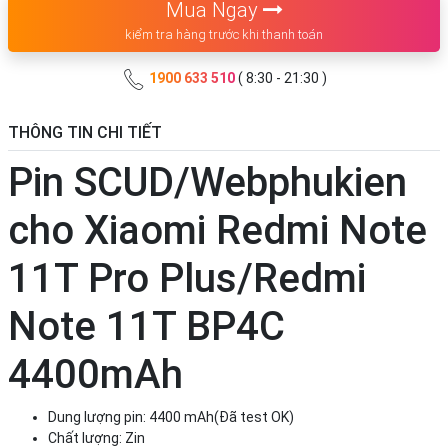
Mua Ngay
kiểm tra hàng trước khi thanh toán
1900 633 510
( 8:30 - 21:30 )
THÔNG TIN CHI TIẾT
Pin SCUD/Webphukien
cho Xiaomi Redmi Note
11T Pro Plus/Redmi
Note 11T BP4C
4400mAh
Dung lượng pin: 4400 mAh(Đã test OK)
Chất lượng: Zin