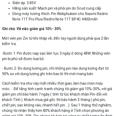
Điện áp: 3.85V
Hãng sản xuất: Mạch pin và phôi pin do Scud cung cấp
Dòng máy tương thích: Pin Webphukien cho Xiaomi Redmi
Note 11T Pro Plus/Redmi Note 11T BP4C 4400mAh
Ghi chú: Về việc giảm giá 10%- 30%
Một viên pin Zin từ khi nhập về, đến tay người dùng phải qua 2 lần
kiểm tra:
-Bước 1: Pin được nạp sạc liên tục 3 ngày ở dòng 48W. Những viên
pin bị phù sẽ được loại bỏ.
- Bước 2: Đo dung lượng pin, chỉ những pin nào dung lượng đạt từ
90% so với dung lượng ghi trên bao bì thì mới mang bán.
Cách kiểm tra như vậy mất nhiều thời gian, làm hao mòn máy
móc…. Để tăng tính cạnh tranh chúng tôi giảm giá 10%-30%, với giá
giảm pin chỉ bảo hành 7 ngày ( tính từ lúc khách nhận Pin-đối với
khách Tỉnh ). Khách mua giá gốc thì bảo hành 3 tháng ( phù pin,
chết pin, sạc không vào, nhanh hết pin ...). Sau 1 tháng thử nghiệm,
chúng tôi nhận thấy hơn 80% khách hàng ở Tỉnh chọn phương án
giảm giá 10%-30%. Pin chúng tôi bán tại công ty chất lượng ổn định