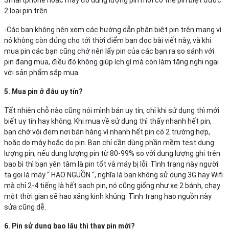
2 loại pin trên.
-Các bạn không nên xem các hướng dẫn phân biệt pin trên mạng vì
nó không còn đúng cho tới thời điểm bạn đọc bài viết này, và khi
mua pin các bạn cũng chớ nên lấy pin của các bạn ra so sánh với
pin đang mua, điều đó không giúp ích gì mà còn làm tăng nghi ngại
với sản phẩm sắp mua.
5. Mua pin ở đâu uy tín?
Tất nhiên chỗ nào cũng nói mình bán uy tín, chỉ khi sử dụng thì mới
biết uy tín hay không. Khi mua về sử dụng thì thấy nhanh hết pin,
bạn chớ vội đem nơi bán hàng vì nhanh hết pin có 2 trường hợp,
hoặc do máy hoặc do pin. Bạn chỉ cần dùng phần mềm test dung
lượng pin, nếu dung lượng pin từ 80-99% so với dung lượng ghi trên
bao bì thì bạn yên tâm là pin tốt và máy bị lỗi. Tình trạng này người
ta gọi là máy “ HAO NGUỒN “, nghĩa là bạn không sử dụng 3G hay Wifi
mà chỉ 2-4 tiếng là hết sạch pin, nó cũng giống như xe 2 bánh, chạy
một thời gian sẽ hao xăng kinh khủng. Tình trạng hao nguồn này
sửa cũng dễ.
6. Pin sử dụng bao lâu thì thay pin mới?