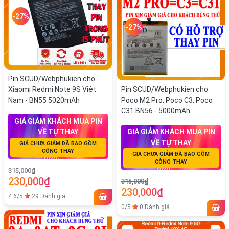
-27%
-27%
Pin SCUD/Webphukien cho
Xiaomi Redmi Note 9S Việt
Pin SCUD/Webphukien cho
Nam - BN55 5020mAh
Poco M2 Pro, Poco C3, Poco
C31 BN56 - 5000mAh
GIÁ GIẢM KHÁCH MUA PIN
VỀ TỰ THAY
GIÁ GIẢM KHÁCH MUA PIN
VỀ TỰ THAY
GIÁ CHƯA GIẢM ĐÃ BAO GỒM
CÔNG THAY
GIÁ CHƯA GIẢM ĐÃ BAO GỒM
CÔNG THAY
315,000₫
230,000₫
315,000₫
230,000₫
4.6/5
29 Đánh giá
0/5
0 Đánh giá