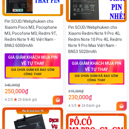
Pin SCUD/Webphukien cho
Xiaomi Poco M3, Pocophone
Pin SCUD/Webphukien cho
M3, Pocofone M3, Redmi 9T,
Xiaomi Redmi Note 9 Pro 4G,
Redmi Note 9 4G Việt Nam -
Redmi Note 10 Pro 4G, Redmi
BN62 6000mAh
Note 9 Pro Max Việt Nam -
BN53 5020mAh
GIÁ GIẢM KHÁCH MUA PIN
VỀ TỰ THAY
GIÁ GIẢM KHÁCH MUA PIN
VỀ TỰ THAY
GIÁ CHƯA GIẢM ĐÃ BAO GỒM
CÔNG THAY
GIÁ CHƯA GIẢM ĐÃ BAO GỒM
CÔNG THAY
345,000₫
250,000₫
315,000₫
230,000₫
4.2/5
25 Đánh giá
4.3/5
26 Đánh giá