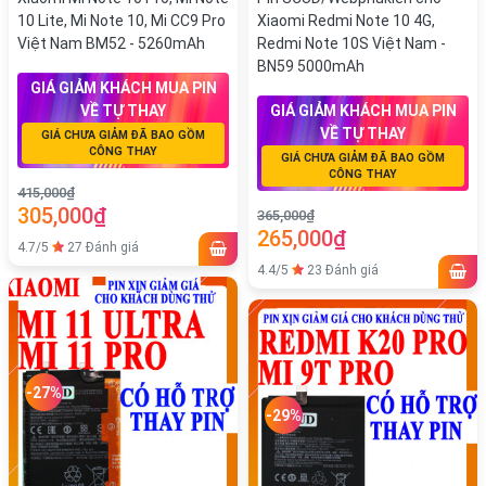
10 Lite, Mi Note 10, Mi CC9 Pro
Xiaomi Redmi Note 10 4G,
Việt Nam BM52 - 5260mAh
Redmi Note 10S Việt Nam -
BN59 5000mAh
GIÁ GIẢM KHÁCH MUA PIN
VỀ TỰ THAY
GIÁ GIẢM KHÁCH MUA PIN
VỀ TỰ THAY
GIÁ CHƯA GIẢM ĐÃ BAO GỒM
CÔNG THAY
GIÁ CHƯA GIẢM ĐÃ BAO GỒM
CÔNG THAY
415,000₫
305,000₫
365,000₫
265,000₫
4.7/5
27 Đánh giá
4.4/5
23 Đánh giá
-27%
-29%