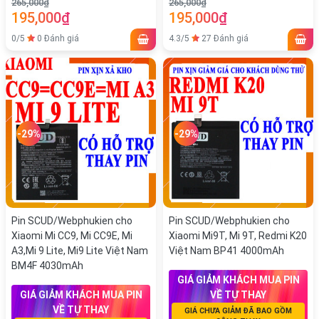
265,000₫
265,000₫
195,000₫
195,000₫
0/5
0 Đánh giá
4.3/5
27 Đánh giá
-29%
-29%
Pin SCUD/Webphukien cho
Pin SCUD/Webphukien cho
Xiaomi Mi CC9, Mi CC9E, Mi
Xiaomi Mi9T, Mi 9T, Redmi K20
A3,Mi 9 Lite, Mi9 Lite Việt Nam
Việt Nam BP41 4000mAh
BM4F 4030mAh
GIÁ GIẢM KHÁCH MUA PIN
GIÁ GIẢM KHÁCH MUA PIN
VỀ TỰ THAY
VỀ TỰ THAY
GIÁ CHƯA GIẢM ĐÃ BAO GỒM