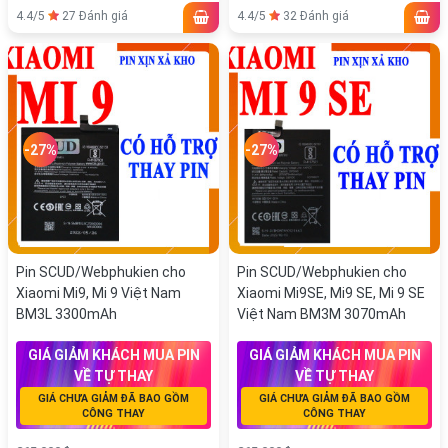
4.4/5
27 Đánh giá
4.4/5
32 Đánh giá
-27%
-27%
Pin SCUD/Webphukien cho
Pin SCUD/Webphukien cho
Xiaomi Mi9, Mi 9 Việt Nam
Xiaomi Mi9SE, Mi9 SE, Mi 9 SE
BM3L 3300mAh
Việt Nam BM3M 3070mAh
GIÁ GIẢM KHÁCH MUA PIN
GIÁ GIẢM KHÁCH MUA PIN
VỀ TỰ THAY
VỀ TỰ THAY
GIÁ CHƯA GIẢM ĐÃ BAO GỒM
GIÁ CHƯA GIẢM ĐÃ BAO GỒM
CÔNG THAY
CÔNG THAY