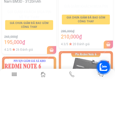
GIÁ GIẢM KHÁCH MUA PIN
VỀ TỰ THAY
VỀ TỰ THAY
GIÁ CHƯA GIẢM ĐÃ BAO GỒM
CÔNG THAY
GIÁ CHƯA GIẢM ĐÃ BAO GỒM
CÔNG THAY
285,000₫
210,000₫
265,000₫
195,000₫
4.3/5
20 Đánh giá
4.2/5
26 Đánh giá
-27%
-27%
Pin SCUD/Webphukien cho
Pin SCUD/Webphukien Xiaomi
Xiaomi Redmi Note 6 BN46
Redmi Note 8, Redmi 7, Redmi
Việt Nam - 4000mAh