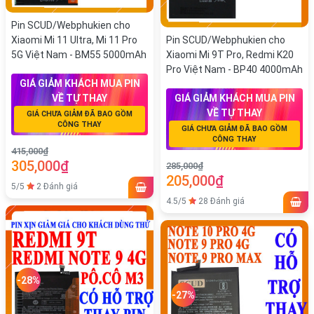
Pin SCUD/Webphukien cho
Xiaomi Mi 11 Ultra, Mi 11 Pro
Pin SCUD/Webphukien cho
5G Việt Nam - BM55 5000mAh
Xiaomi Mi 9T Pro, Redmi K20
Pro Việt Nam - BP40 4000mAh
GIÁ GIẢM KHÁCH MUA PIN
VỀ TỰ THAY
GIÁ GIẢM KHÁCH MUA PIN
VỀ TỰ THAY
GIÁ CHƯA GIẢM ĐÃ BAO GỒM
CÔNG THAY
GIÁ CHƯA GIẢM ĐÃ BAO GỒM
CÔNG THAY
415,000₫
305,000₫
285,000₫
205,000₫
5/5
2 Đánh giá
4.5/5
28 Đánh giá
-28%
-27%