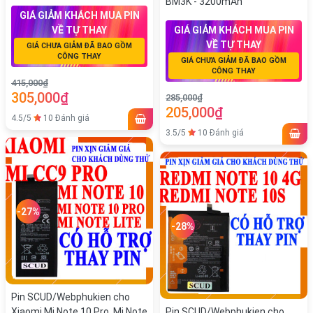
BM3K - 3200mAh
GIÁ GIẢM KHÁCH MUA PIN
VỀ TỰ THAY
GIÁ GIẢM KHÁCH MUA PIN
VỀ TỰ THAY
GIÁ CHƯA GIẢM ĐÃ BAO GỒM
CÔNG THAY
GIÁ CHƯA GIẢM ĐÃ BAO GỒM
CÔNG THAY
415,000₫
305,000₫
285,000₫
205,000₫
4.5/5
10 Đánh giá
3.5/5
10 Đánh giá
-27%
-28%
Pin SCUD/Webphukien cho
Xiaomi Mi Note 10 Pro, Mi Note
Pin SCUD/Webphukien cho