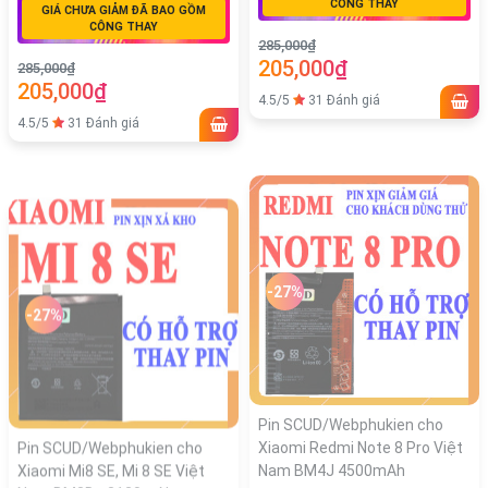
CÔNG THAY
GIÁ CHƯA GIẢM ĐÃ BAO GỒM
CÔNG THAY
285,000₫
205,000₫
285,000₫
205,000₫
4.5/5
31 Đánh giá
4.5/5
31 Đánh giá
-27%
-27%
Pin SCUD/Webphukien cho
Pin SCUD/Webphukien cho
Xiaomi Redmi Note 8 Pro Việt
Xiaomi Mi8 SE, Mi 8 SE Việt
Nam BM4J 4500mAh
Nam BM3D - 3120mAh
GIÁ GIẢM KHÁCH MUA PIN