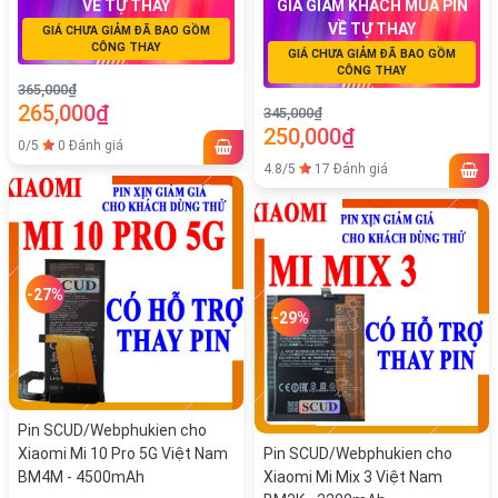
VỀ TỰ THAY
GIÁ GIẢM KHÁCH MUA PIN
VỀ TỰ THAY
GIÁ CHƯA GIẢM ĐÃ BAO GỒM
CÔNG THAY
GIÁ CHƯA GIẢM ĐÃ BAO GỒM
CÔNG THAY
365,000₫
265,000₫
345,000₫
250,000₫
0/5
0 Đánh giá
4.8/5
17 Đánh giá
-27%
-29%
Pin SCUD/Webphukien cho
Xiaomi Mi 10 Pro 5G Việt Nam
Pin SCUD/Webphukien cho
BM4M - 4500mAh
Xiaomi Mi Mix 3 Việt Nam