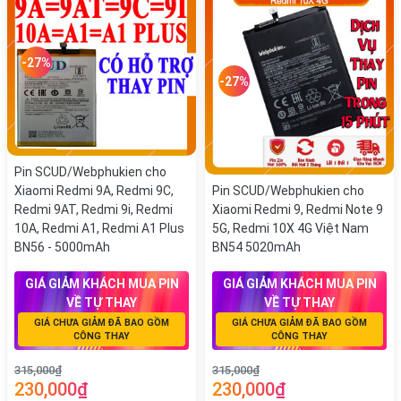
-27%
-27%
Pin SCUD/Webphukien cho
Xiaomi Redmi 9A, Redmi 9C,
Pin SCUD/Webphukien cho
Redmi 9AT, Redmi 9i, Redmi
Xiaomi Redmi 9, Redmi Note 9
10A, Redmi A1, Redmi A1 Plus
5G, Redmi 10X 4G Việt Nam
BN56 - 5000mAh
BN54 5020mAh
GIÁ GIẢM KHÁCH MUA PIN
GIÁ GIẢM KHÁCH MUA PIN
VỀ TỰ THAY
VỀ TỰ THAY
GIÁ CHƯA GIẢM ĐÃ BAO GỒM
GIÁ CHƯA GIẢM ĐÃ BAO GỒM
CÔNG THAY
CÔNG THAY
315,000₫
315,000₫
230,000₫
230,000₫