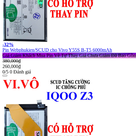
-32%
Pin Webphukien/SCUD cho Vivo Y55S B-T5 6000mAh
Giá Giảm Khách Mua Pin Về Tự Thay
Giá Chưa Giảm Đã Bao Gồ
380,000₫
260,000₫
0/5
0 Đánh giá