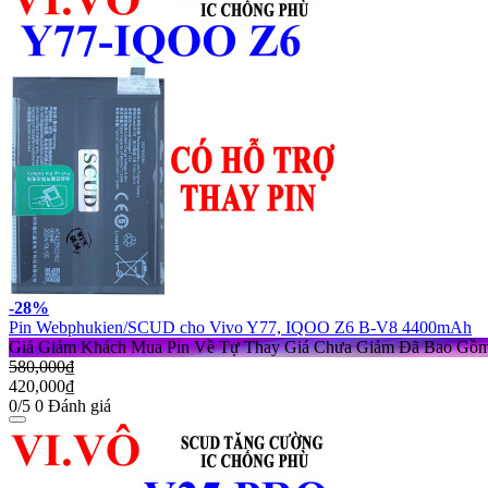
-28%
Pin Webphukien/SCUD cho Vivo Y77, IQOO Z6 B-V8 4400mAh
Giá Giảm Khách Mua Pin Về Tự Thay
Giá Chưa Giảm Đã Bao Gồ
580,000₫
420,000₫
0/5
0 Đánh giá