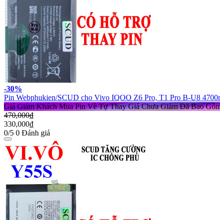
-30%
Pin Webphukien/SCUD cho Vivo IQOO Z6 Pro, T1 Pro B-U8 470
Giá Giảm Khách Mua Pin Về Tự Thay
Giá Chưa Giảm Đã Bao Gồ
470,000₫
330,000₫
0/5
0 Đánh giá