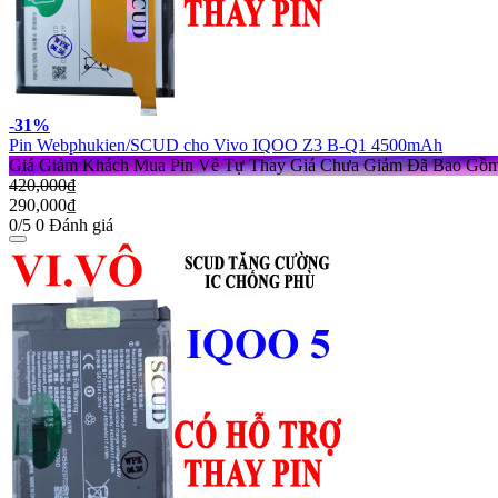
-31%
Pin Webphukien/SCUD cho Vivo IQOO Z3 B-Q1 4500mAh
Giá Giảm Khách Mua Pin Về Tự Thay
Giá Chưa Giảm Đã Bao Gồ
420,000₫
290,000₫
0/5
0 Đánh giá